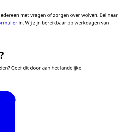
 iedereen met vragen of zorgen over wolven. Bel naar
ard naar het bos?
ormulier
in. Wij zijn bereikbaar op werkdagen van
eft betrouwbare en begrijpelijke informatie over
?
 Kijk op landelijkinformatiepuntwolven.nl of bel
ien? Geef dit door aan het landelijke