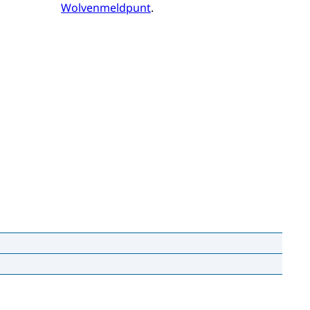
Wolvenmeldpunt
.
n hebben daar vragen of zorgen over.