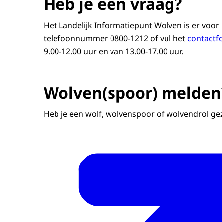
Heb je een vraag?
Hoe en waar leven wolven?
Het Landelijk Informatiepunt Wolven is er voor
Kan ik nog met mijn kind, hond of pa
telefoonnummer 0800-1212 of vul het
contactf
Hoe bescherm ik mijn dieren?
9.00-12.00 uur en van 13.00-17.00 uur.
Het Landelijk Informatiepunt Wolven ge
wolven.
Wolven(spoor) melden
Heb je een vraag of zorgen over wolven?
naar 0800-1212.
Heb je een wolf, wolvenspoor of wolvendrol gez